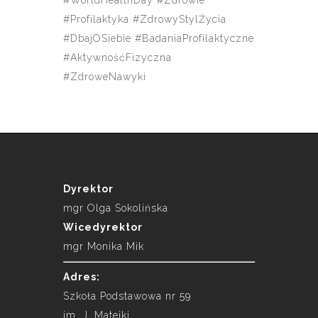
#WorldHealthDay #Zdrowie
#Profilaktyka #ZdrowyStylŻycia
#DbajOSiebie #BadaniaProfilaktyczne
#AktywnośćFizyczna
#ZdroweNawyki
Dyrektor
mgr Olga Sokolińska
Wicedyrektor
mgr Monika Mik
Adres:
Szkoła Podstawowa nr 59
im. J. Matejki