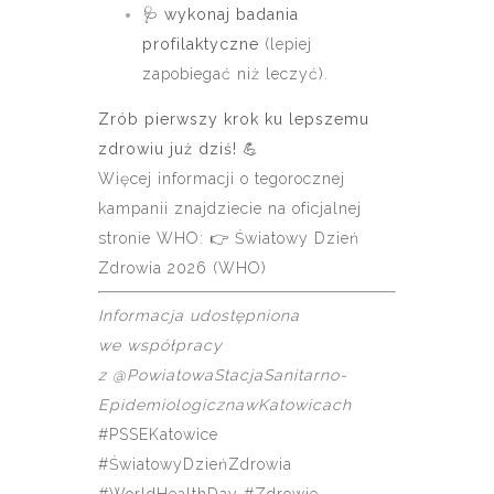
🩺
wykonaj badania
profilaktyczne
(lepiej
zapobiegać niż leczyć).
Zrób pierwszy krok ku lepszemu
zdrowiu już dziś!
💪
Więcej informacji o tegorocznej
kampanii znajdziecie na oficjalnej
stronie WHO: 👉
Światowy Dzień
Zdrowia 2026 (WHO)
Informacja udostępniona
we współpracy
z @PowiatowaStacjaSanitarno-
EpidemiologicznawKatowicach
#PSSEKatowice
#ŚwiatowyDzieńZdrowia