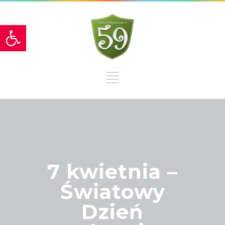
Otwórz pasek narzędzi
7 kwietnia –
Światowy
Dzień