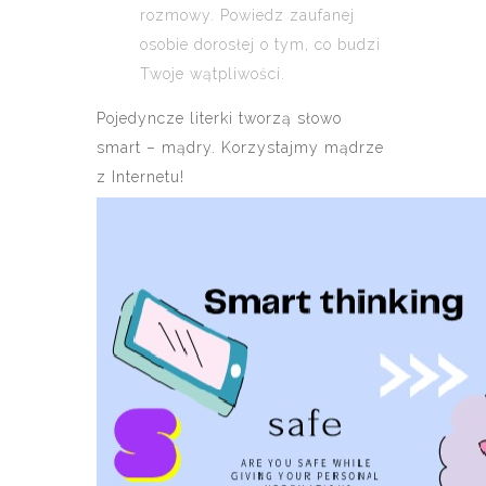
rozmowy. Powiedz zaufanej
osobie dorosłej o tym, co budzi
Twoje wątpliwości.
Pojedyncze literki tworzą słowo
smart – mądry. Korzystajmy mądrze
z Internetu!