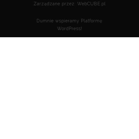
Zarządzane przez:
WebCUBE.pl
Dumnie wspieramy
Platformę
WordPress!