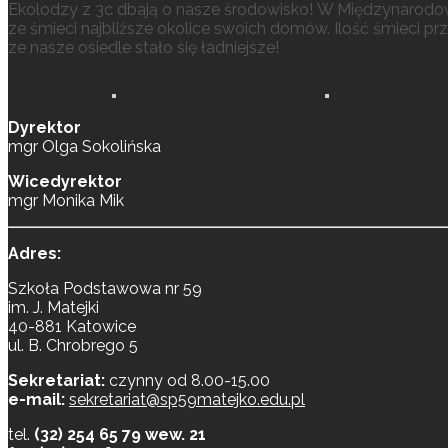
Ekolodzy z 3c dbają o nasze środowisko! W Międzynarodowy
ze śmieci najbliższe okolice swoich domów. Ilość śmieci p
ze nasze osiedle stało się ładniejsze!
Dyrektor
mgr Olga Sokolińska
Wicedyrektor
mgr Monika Mik
Adres:
Szkoła Podstawowa nr 59
im. J. Matejki
40-881 Katowice
ul. B. Chrobrego 5
Sekretariat:
czynny od 8.00-15.00
e-mail:
sekretariat@sp59matejko.edu.pl
tel.
(32) 254 65 79 wew. 21