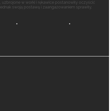
 uzbrojone w worki i rękawice postanowiły oczyścić
! Jednak swoją postawą i zaangażowaniem sprawiły,