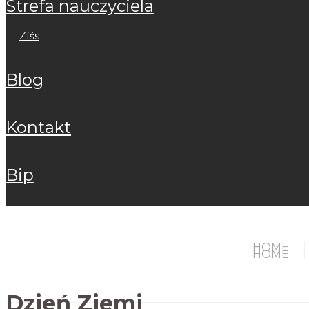
strefa nauczyciela
zfśs
blog
kontakt
bip
HOME
HOME
Dzień Ziemi