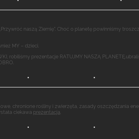
rzywróć naszą Ziemię”. Choć o planetę powinniśmy troszczy
wnież MY – dzieci.
AWKI, robiliśmy prezentacje RATUJMY NASZĄ PLANETĘ.ubral
DOBRO.
dowe, chronione rośliny i zwierzęta, zasady oszczędzania ene
wstała ciekawa
prezentacja
.