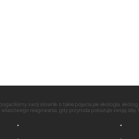
gaciliśmy swój słownik o takie pojęcia jak ekologia, ekolog, 
właściwego reagowania, gdy przyroda pokazuje swoją siłę. Wyk