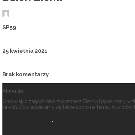
SP59
25 kwietnia 2021
Brak komentarzy
Klasa 3a
Omawiając zagadnienia związane z Ziemią i jej ochroną, wzbo
innych. Dowiedzieliśmy się także sporo na temat żywiołów i 