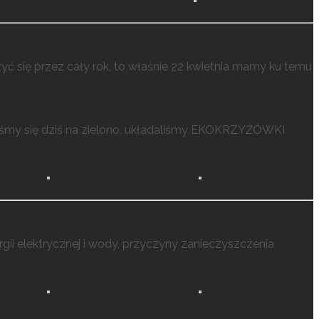
ć się przez cały rok, to właśnie 22 kwietnia mamy ku temu
iśmy się dziś na zielono, układaliśmy EKOKRZYŻÓWKI
rgii elektrycznej i wody, przyczyny zanieczyszczenia