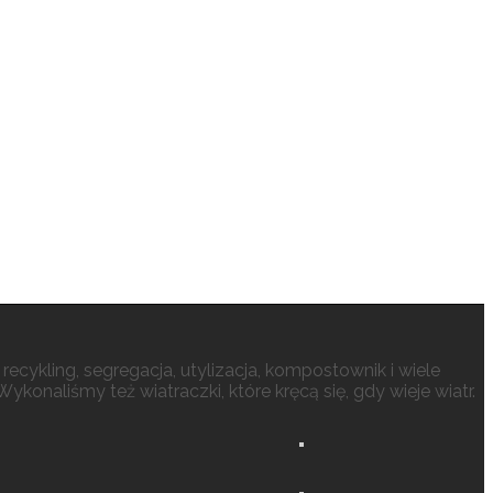
recykling, segregacja, utylizacja, kompostownik i wiele
onaliśmy też wiatraczki, które kręcą się, gdy wieje wiatr.