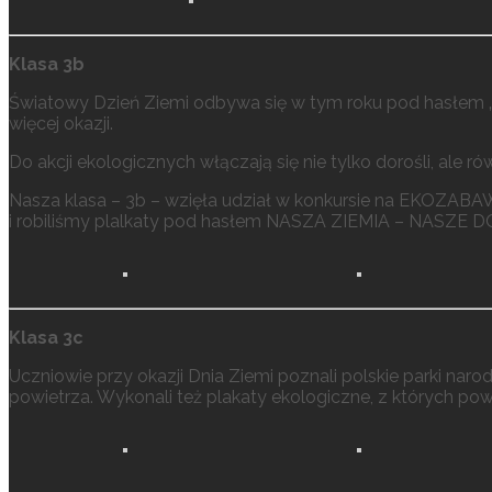
Klasa 3b
Światowy Dzień Ziemi odbywa się w tym roku pod hasłem „P
więcej okazji.
Do akcji ekologicznych włączają się nie tylko dorośli, ale ró
Nasza klasa – 3b – wzięła udział w konkursie na EKOZAB
i robiliśmy plalkaty pod hasłem NASZA ZIEMIA – NASZE 
Klasa 3c
Uczniowie przy okazji Dnia Ziemi poznali polskie parki naro
powietrza. Wykonali też plakaty ekologiczne, z których po