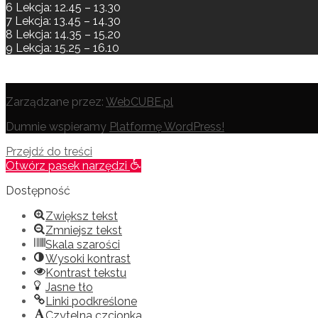
6 Lekcja: 12.45 – 13.30
7 Lekcja: 13.45 – 14.30
8 Lekcja: 14.35 – 15.20
9 Lekcja: 15.25 – 16.10
Zarządzane przez:
WebCUBE.pl
Dumnie wspieramy
Platformę WordPress!
Przejdź do treści
Otwórz pasek narzędzi
Dostępność
Zwiększ tekst
Zmniejsz tekst
Skala szarości
Wysoki kontrast
Kontrast tekstu
Jasne tło
Linki podkreślone
Czytelna czcionka