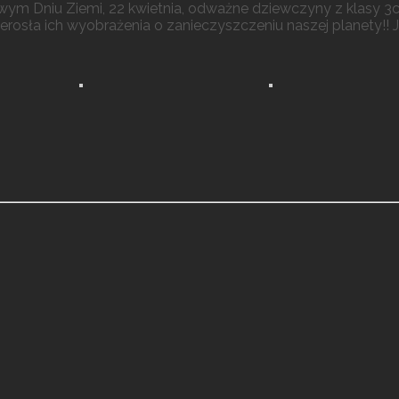
m Dniu Ziemi, 22 kwietnia, odważne dziewczyny z klasy 3c,
rzerosła ich wyobrażenia o zanieczyszczeniu naszej planety!