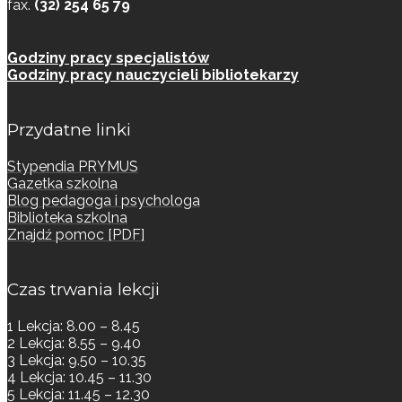
fax.
(32) 254 65 79
Godziny pracy specjalistów
Godziny pracy nauczycieli bibliotekarzy
Przydatne linki
Stypendia PRYMUS
Gazetka szkolna
Blog pedagoga i psychologa
Biblioteka szkolna
Znajdź pomoc [PDF]
Czas trwania lekcji
1 Lekcja: 8.00 – 8.45
2 Lekcja: 8.55 – 9.40
3 Lekcja: 9.50 – 10.35
4 Lekcja: 10.45 – 11.30
5 Lekcja: 11.45 – 12.30