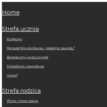
home
strefa ucznia
konkursy
regulaminu konkursu „reklama zawodu”
bezpieczny wypoczynek
doradztwo zawodowe
unicef
strefa rodzica
wizja i misja szkoły