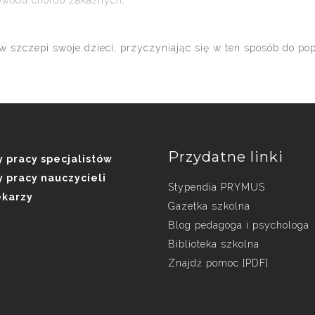
powodu chorób zakaźnych,
szczepi swoje dzieci, przyczyniając się w ten sposób do pop
Przydatne linki
 pracy specjalistów
 pracy nauczycieli
Stypendia PRYMUS
ekarzy
Gazetka szkolna
Blog pedagoga i psychologa
Biblioteka szkolna
Znajdź pomoc [PDF]