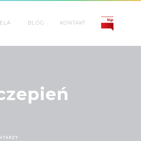
IELA
BLOG
KONTAKT
czepień
NTARZY