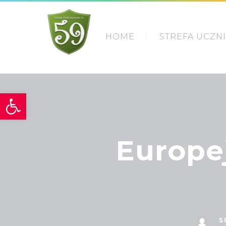
HOME
STREFA UCZN
Otwórz pasek narzędzi
Europe
S