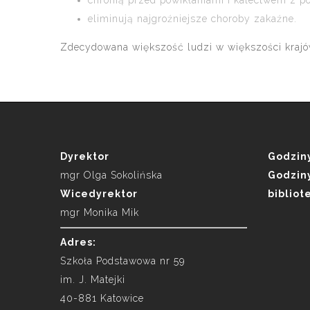
chronią przed powikłaniami i kalectwem z 
eliminują najgroźniejsze choroby zakaźne.
Zdecydowana większość ludzi w większości krajów 
Dyrektor
Godziny
mgr Olga Sokolińska
Godziny
Wicedyrektor
bibliot
mgr Monika Mik
Adres:
Szkoła Podstawowa nr 59
im. J. Matejki
40-881 Katowice