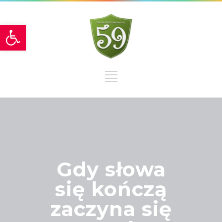
Otwórz pasek narzędzi
Gdy słowa
się kończą
zaczyna się