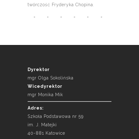
twórczość Fryderyka Chopina.
Dyrektor
mgr Olga Sokolińska
Wicedyrektor
mgr Monika Mik
Adres:
Szkoła Podstawowa nr 59
im. J. Matejki
40-881 Katowice