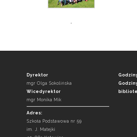
Dyrektor
Godziny
mgr Olga Sokolińska
Godziny
Wicedyrektor
bibliot
mgr Monika Mik
Adres:
Szkoła Podstawowa nr 59
im. J. Matejki