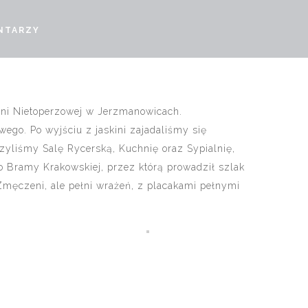
NTARZY
ini Nietoperzowej w Jerzmanowicach.
owego. Po wyjściu z jaskini zajadaliśmy się
zyliśmy Salę Rycerską, Kuchnię oraz Sypialnię,
o Bramy Krakowskiej, przez którą prowadził szlak
męczeni, ale pełni wrażeń, z placakami pełnymi