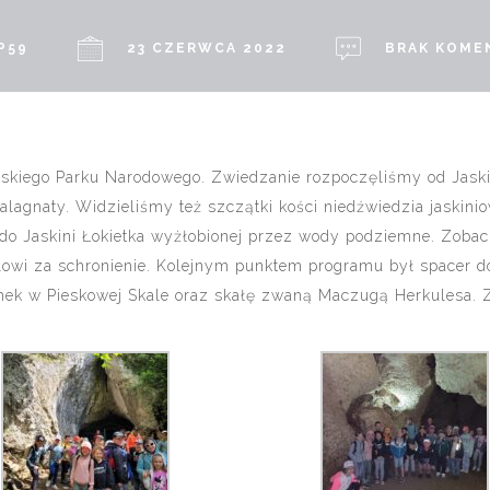
P59
23 CZERWCA 2022
BRAK KOME
wskiego Parku Narodowego. Zwiedzanie rozpoczęliśmy od Jask
talagnaty. Widzieliśmy też szczątki kości niedźwiedzia jaskini
 do Jaskini Łokietka wyżłobionej przez wody podziemne. Zobac
rólowi za schronienie. Kolejnym punktem programu był spacer d
mek w Pieskowej Skale oraz skałę zwaną Maczugą Herkulesa. Z