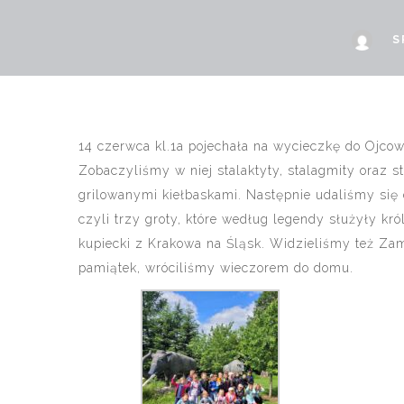
S
14 czerwca kl.1a pojechała na wycieczkę do Ojco
Zobaczyliśmy w niej
stalaktyty, stalagmity oraz s
grilowanymi kiełbaskami. Następnie udaliśmy się
czyli trzy groty, które według legendy służyły k
kupiecki z Krakowa na Śląsk. Widzieliśmy też Za
pamiątek, wróciliśmy wieczorem do domu.