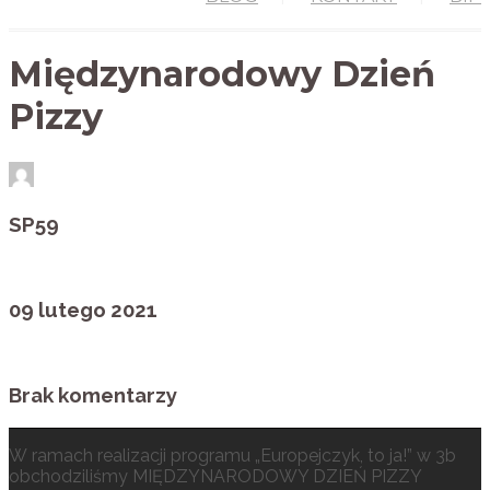
Międzynarodowy Dzień
Pizzy
SP59
09 lutego 2021
Brak komentarzy
W ramach realizacji programu „Europejczyk, to ja!” w 3b
obchodziliśmy MIĘDZYNARODOWY DZIEŃ PIZZY