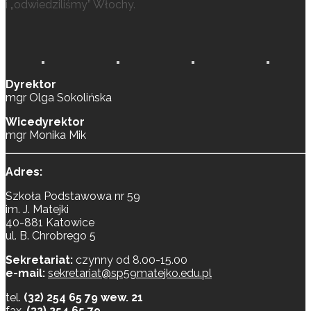
i „odwiedziliśmy” Włochy.
Dyrektor
mgr Olga Sokolińska
Wicedyrektor
mgr Monika Mik
Adres:
Szkoła Podstawowa nr 59
im. J. Matejki
40-881 Katowice
ul. B. Chrobrego 5
Sekretariat:
czynny od 8.00-15.00
e-mail:
sekretariat@sp59matejko.edu.pl
tel.
(32) 254 65 79 wew. 21
fax.
(32) 254 65 79