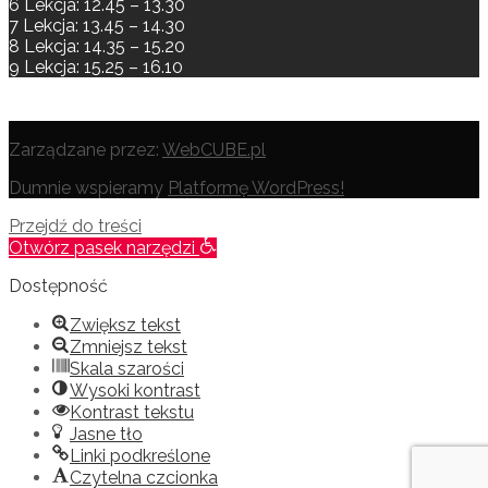
6 Lekcja: 12.45 – 13.30
7 Lekcja: 13.45 – 14.30
8 Lekcja: 14.35 – 15.20
9 Lekcja: 15.25 – 16.10
Zarządzane przez:
WebCUBE.pl
Dumnie wspieramy
Platformę WordPress!
Przejdź do treści
Otwórz pasek narzędzi
Dostępność
Zwiększ tekst
Zmniejsz tekst
Skala szarości
Wysoki kontrast
Kontrast tekstu
Jasne tło
Linki podkreślone
Czytelna czcionka