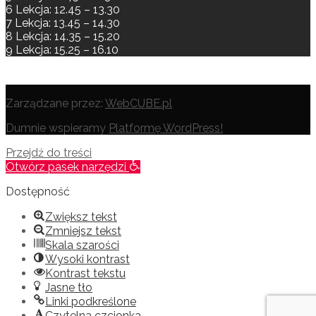
6 Lekcja: 12.45 – 13.30
7 Lekcja: 13.45 – 14.30
8 Lekcja: 14.35 – 15.20
9 Lekcja: 15.25 – 16.10
Zarządzane przez:
WebCUBE.pl
Dumnie wspieramy
Platformę WordPress!
Przejdź do treści
Otwórz pasek narzędzi
Dostępność
Zwiększ tekst
Zmniejsz tekst
Skala szarości
Wysoki kontrast
Kontrast tekstu
Jasne tło
Linki podkreślone
Czytelna czcionka