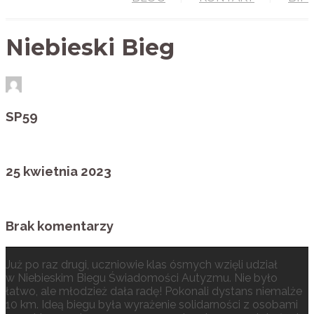
Niebieski Bieg
SP59
25 kwietnia 2023
Brak komentarzy
Już po raz drugi, uczniowie klas ósmych wzięli udział
w Niebieskim Biegu Świadomości Autyzmu. Nie było
łatwo, ale młodzież dała radę! Pokonali dystans niemalże
10 km. Ideą biegu była wyrażenie solidarności z osobami