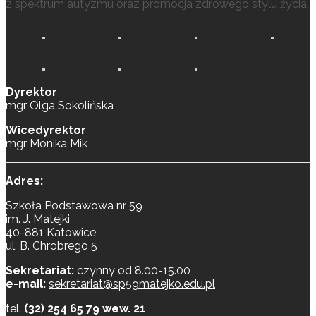
z spektrum autyzmu oraz promocja zdrowego stylu życia.
Dyrektor
mgr Olga Sokolińska
Wicedyrektor
mgr Monika Mik
Adres:
Szkoła Podstawowa nr 59
im. J. Matejki
40-881 Katowice
ul. B. Chrobrego 5
Sekretariat:
czynny od 8.00-15.00
e-mail:
sekretariat@sp59matejko.edu.pl
tel.
(32) 254 65 79 wew. 21