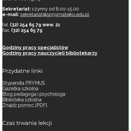
Sekretariat:
czynny od 8.00-15.00
e-mail:
sekretariat@sp59matejko.edu.pl
tel.
(32) 254 65 79 wew. 21
fax.
(32) 254 65 79
Godziny pracy specjalistów
Godziny pracy nauczycieli bibliotekarzy
Przydatne linki
Stypendia PRYMUS
Gazetka szkolna
Blog pedagoga i psychologa
Biblioteka szkolna
Znajdź pomoc [PDF]
Czas trwania lekcji