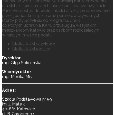
Zachęcamy do założenia Katowickiej Karty Mieszkańca
dla siebie i swoich dzieci. Jako jej posiadacze uzyskacie
Państwo dostęp do wielu zniżek i atrakcji proponowanych
przez jednostki miejskie oraz partnerów prywatnych,
którzy przyłączyli się do Programu. Zniżki,
do których uprawnia KKM, przysługują wszystkim
mieszkańcom Katowic oraz osobom rozliczającym
w naszym mieście podatki.
Ulotka KKM uczniowie
Ulotka KKM rodzice
Dyrektor
mgr Olga Sokolińska
Wicedyrektor
mgr Monika Mik
Adres:
Szkoła Podstawowa nr 59
im. J. Matejki
40-881 Katowice
ul. B. Chrobrego 5