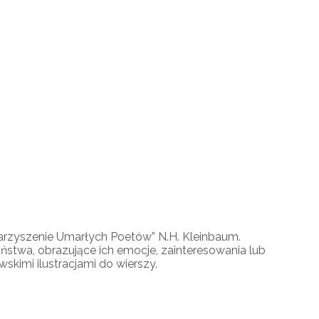
warzyszenie Umarłych Poetów” N.H. Kleinbaum.
iństwa, obrazujące ich emocje, zainteresowania lub
skimi ilustracjami do wierszy.