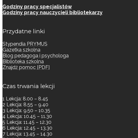
Godziny pracy specjalistów
Godziny pracy nauczycieli bibliotekarzy
Przydatne linki
Stypendia PRYMUS
Gazetka szkolna
Blog pedagoga i psychologa
Biblioteka szkolna
Znajdź pomoc [PDF]
Czas trwania lekcji
1 Lekcja: 8.00 – 8.45
2 Lekcja: 8.55 – 9.40
3 Lekcja: 9.50 – 10.35
4 Lekcja: 10.45 – 11.30
5 Lekcja: 11.45 – 12.30
6 Lekcja: 12.45 – 13.30
7 Lekcja: 13.45 – 14.30