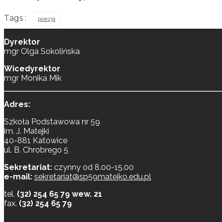
Tags :
poezja
Dyrektor
mgr Olga Sokolińska
Wicedyrektor
mgr Monika Mik
Adres:
Szkoła Podstawowa nr 59
im. J. Matejki
40-881 Katowice
ul. B. Chrobrego 5
Sekretariat:
czynny od 8.00-15.00
e-mail:
sekretariat@sp59matejko.edu.pl
tel.
(32) 254 65 79 wew. 21
fax.
(32) 254 65 79