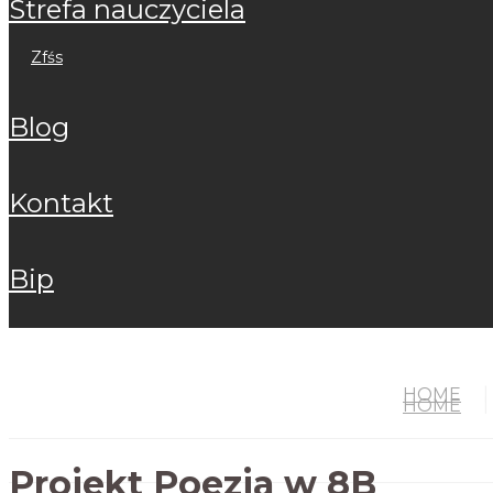
strefa nauczyciela
zfśs
blog
kontakt
bip
HOME
HOME
Projekt Poezja w 8B