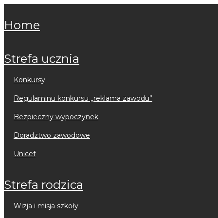
home
strefa ucznia
konkursy
regulaminu konkursu „reklama zawodu”
bezpieczny wypoczynek
doradztwo zawodowe
unicef
strefa rodzica
wizja i misja szkoły