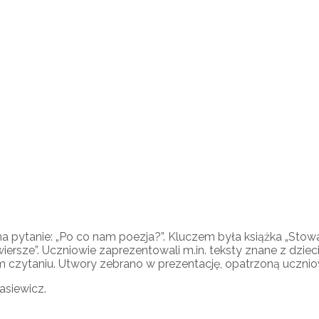
na pytanie: „Po co nam poezja?”. Kluczem była książka „Sto
ersze”. Uczniowie zaprezentowali m.in. teksty znane z dziec
ym czytaniu. Utwory zebrano w prezentację, opatrzoną uczniow
asiewicz.