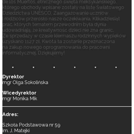
de los Muertos, etnicznego święta meksykańskiego,
którego obchody wpisane zostały na listę Światowego
Dziedzictwa UNESCO. Zaangażowanie uczniów
i rodziców przerosło nasze oczekiwania. Kilkadziesiąt
prac, których tematem przewodnim była dynia
udowadniają, że kreatywność dzieci nie zna granic.
Ze sprzedaży w czasie kiermaszu rodzinnych wypieków
uzyskano 1127 zł. Kwota ta zostanie przeznaczona
na zakup nowego oprogramowania do pracowni
informatycznej. Dziękujemy!
Dyrektor
mgr Olga Sokolińska
Wicedyrektor
mgr Monika Mik
Adres:
Szkoła Podstawowa nr 59
im. J. Matejki