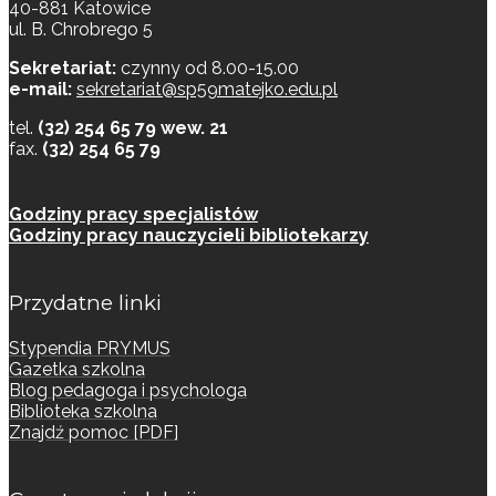
40-881 Katowice
ul. B. Chrobrego 5
Sekretariat:
czynny od 8.00-15.00
e-mail:
sekretariat@sp59matejko.edu.pl
tel.
(32) 254 65 79 wew. 21
fax.
(32) 254 65 79
Godziny pracy specjalistów
Godziny pracy nauczycieli bibliotekarzy
Przydatne linki
Stypendia PRYMUS
Gazetka szkolna
Blog pedagoga i psychologa
Biblioteka szkolna
Znajdź pomoc [PDF]