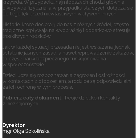
krzywda. W przypadku najmłodszych chodzi głównie
o krzywdę fizyczną, a w przypadku starszych dołącza się
do tego lęk przed niewłaściwym wpływem innych.
Historie, które docierają do nas z różnych źródeł, często
tragiczne, wpływają na wyobraźnię i dodatkowo stresują
troskliwych rodziców.
Jak w każdej sytuacji przesada nie jest wskazana, jednak
ustalenie jasnych zasad, a nawet wprowadzenie zakazów,
to część nauki bezpiecznego funkcjonowania
w społeczeństwie.
Dzieci uczą się rozpoznawania zagrożeń i ostrożności
w kontaktach z otoczeniem, a rodzice są odpowiedzialni
za ich ochronę w tym procesie.
Pobierz cały dokument:
Twoje dziecko i kontakty
z nieznajomymi
Dyrektor
mgr Olga Sokolińska