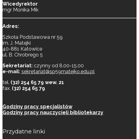
Wicedyrektor
mgr Monika Mik
Adres:
Szkoła Podstawowa nr 59
im. J. Matejki
40-881 Katowice
ul. B. Chrobrego 5
Sekretariat:
czynny od 8.00-15.00
e-mail:
sekretariat@sp59matejko.edu.pl
tel.
(32) 254 65 79 wew. 21
fax.
(32) 254 65 79
Godziny pracy specjalistów
Godziny pracy nauczycieli bibliotekarzy
Przydatne linki