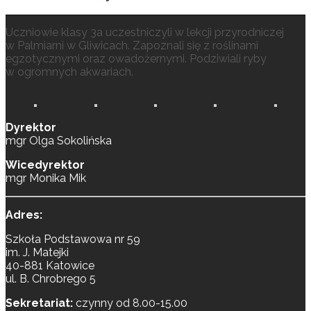
Uczniowie klasy 3a uczestniczyli w lekcji przyrodniczej
w Palmiarni w Gliwicach. Zapoznali się z roślinami
egzotycznymi oraz owadożernymi. Podziwiali ryby
w ogromnych akwariach.
Dyrektor
mgr Olga Sokolińska
Wicedyrektor
mgr Monika Mik
Adres:
Szkoła Podstawowa nr 59
im. J. Matejki
40-881 Katowice
ul. B. Chrobrego 5
Sekretariat:
czynny od 8.00-15.00