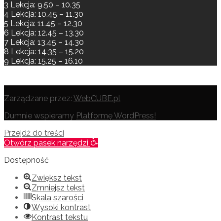
3 Lekcja: 9.50 – 10.35
4 Lekcja: 10.45 – 11.30
5 Lekcja: 11.45 – 12.30
6 Lekcja: 12.45 – 13.30
7 Lekcja: 13.45 – 14.30
8 Lekcja: 14.35 – 15.20
9 Lekcja: 15.25 – 16.10
Zarządzane przez:
WebCUBE.pl
Dumnie wspieramy
Platformę WordPress!
Przejdź do treści
Otwórz pasek narzędzi
Dostępność
Zwiększ tekst
Zmniejsz tekst
Skala szarości
Wysoki kontrast
Kontrast tekstu