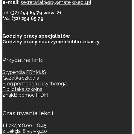
e-mail:
sekretariat@sp59matejko.edu.pl
tel.
(32) 254 65 79 wew. 21
fax.
(32) 254 65 79
Godziny pracy specjalistów
Godziny pracy nauczycieli bibliotekarzy
Przydatne linki
Stypendia PRYMUS
Gazetka szkolna
Blog pedagoga i psychologa
Biblioteka szkolna
Znajdź pomoc [PDF]
Czas trwania lekcji
1 Lekcja: 8.00 – 8.45
2 Lekcja: 8.55 – 9.40