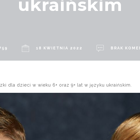
ukraińskim
P59
18 KWIETNIA 2022
BRAK KOME
 dla dzieci w wieku 6+ oraz 9+ lat w języku ukraińskim.