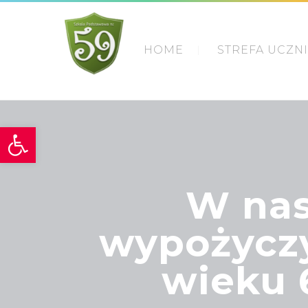
HOME
STREFA UCZN
Otwórz pasek narzędzi
W nas
wypożyczy
wieku 6