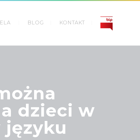
IELA
BLOG
KONTAKT
 można
a dzieci w
w języku