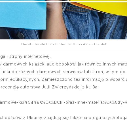
The studio shot of children with books and tablet
 i strony internetowej.
y darmowych książek, audiobooków, jak również innych mate
 linki do różnych darmowych serwisów lub stron, w tym do
tform edukacyjnych. Zamieszczono też informację o wsparci
cenzję autorstwa Julii Zwierzyńskiej z kl. 8a.
ost/darmowe-ksi%C4%85%C5%BCki-oraz-inne-materia%C5%82y
chodźców z Ukrainy znajdują się także na blogu psycholog