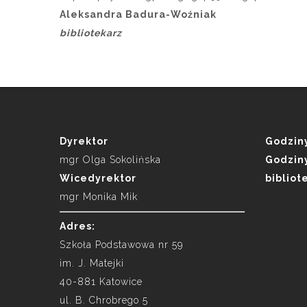
Aleksandra Badura-Woźniak
bibliotekarz
Dyrektor
Godziny
mgr Olga Sokolińska
Godziny
Wicedyrektor
bibliot
mgr Monika Mik
Adres:
Szkoła Podstawowa nr 59
im. J. Matejki
40-881 Katowice
ul. B. Chrobrego 5