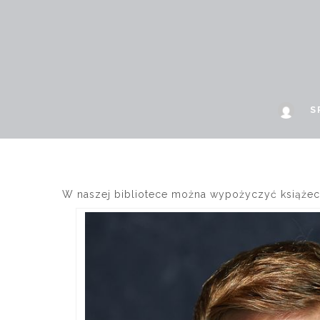
S
W naszej bibliotece można wypożyczyć książeczki