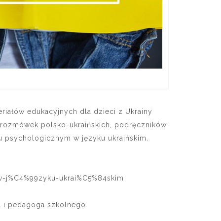
riałów edukacyjnych dla dzieci z Ukrainy
 rozmówek polsko-ukraińskich, podręczników
u psychologicznym w języku ukraińskim.
-w-j%C4%99zyku-ukrai%C5%84skim
a i pedagoga szkolnego.