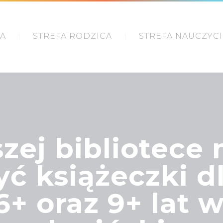
IA
STREFA RODZICA
STREFA NAUCZYC
zej bibliotece
ć książeczki dl
+ oraz 9+ lat 