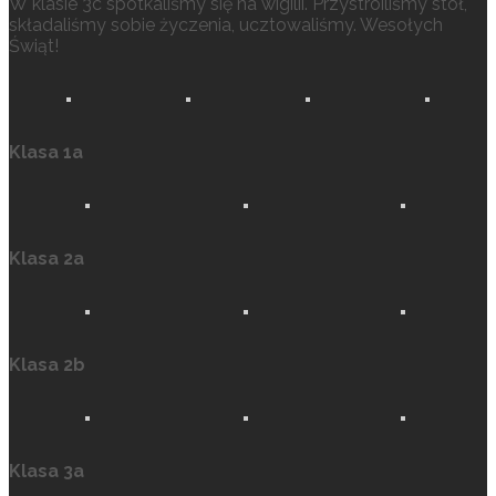
W klasie 3c spotkaliśmy się na wigilii. Przystroiliśmy stół,
składaliśmy sobie życzenia, ucztowaliśmy. Wesołych
Świąt!
Klasa 1a
Klasa 2a
Klasa 2b
Klasa 3a