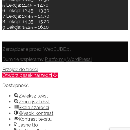
5 Lekcja: 11.45 – 12.30
6 Lekcja: 12.45 – 13.30
7 Lekcja: 13.45 – 14.30
8 Lekcja: 14.35 – 15.20
9 Lekcja: 15.25 – 16.10
Zarządzane przez:
WebCUBE.pl
Dumnie wspieramy
Platformę WordPress!
Przejdź do treści
Otwórz pasek narzędzi
Dostępność
Zwiększ tekst
Zmniejsz tekst
Skala szarości
Wysoki kontrast
Kontrast tekstu
Jasne tło