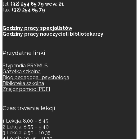
tel.
(32) 254 65 79 wew. 21
fax.
(32) 254 65 79
Godziny pracy specjalistów
Godziny pracy nauczycieli bibliotekarzy
Przydatne linki
Stypendia PRYMUS
Gazetka szkolna
Blog pedagoga i psychologa
Biblioteka szkolna
Znajdź pomoc [PDF]
Czas trwania lekcji
1 Lekcja: 8.00 – 8.45
2 Lekcja: 8.55 – 9.40
3 Lekcja: 9.50 – 10.35
4 Lekcja: 10.45 – 11.30