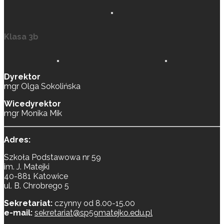
Klasa 3b
Dyrektor
mgr Olga Sokolińska
Wicedyrektor
mgr Monika Mik
Adres:
Szkoła Podstawowa nr 59
im. J. Matejki
40-881 Katowice
ul. B. Chrobrego 5
Sekretariat:
czynny od 8.00-15.00
e-mail:
sekretariat@sp59matejko.edu.pl