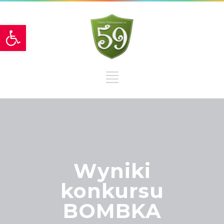
Otwórz pasek narzędzi
Wyniki
konkursu
BOMBKA