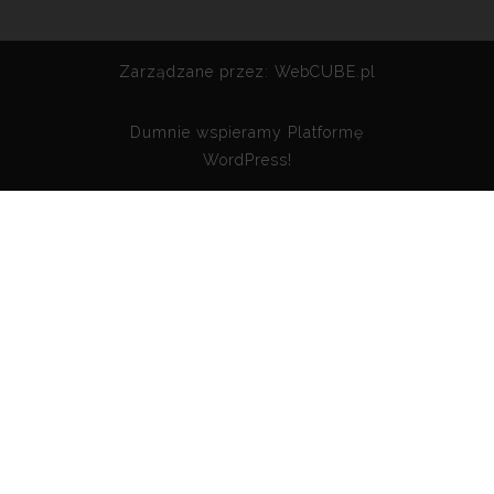
Zarządzane przez:
WebCUBE.pl
Dumnie wspieramy
Platformę
WordPress!