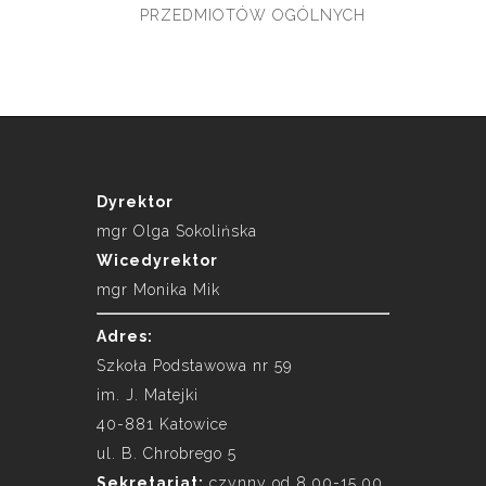
PRZEDMIOTÓW OGÓLNYCH
Dyrektor
mgr Olga Sokolińska
Wicedyrektor
mgr Monika Mik
Adres:
Szkoła Podstawowa nr 59
im. J. Matejki
40-881 Katowice
ul. B. Chrobrego 5
Sekretariat:
czynny od 8.00-15.00