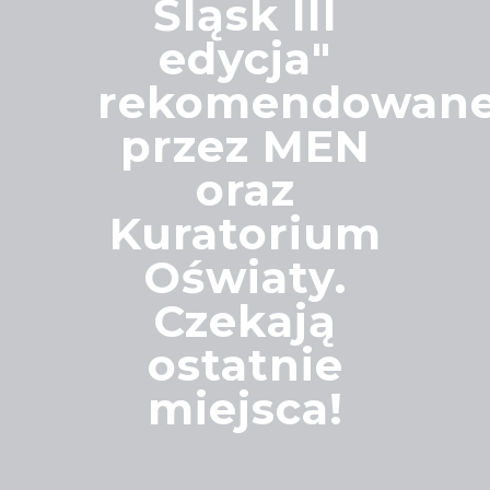
Śląsk III
edycja"
rekomendowan
przez MEN
oraz
Kuratorium
Oświaty.
Czekają
ostatnie
miejsca!