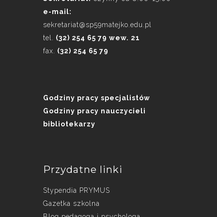
e-mail:
sekretariat@sp59matejko.edu.pl
tel.
(32) 254 65 79 wew. 21
fax.
(32) 254 65 79
Godziny pracy specjalistów
Godziny pracy nauczycieli
bibliotekarzy
Przydatne linki
Stypendia PRYMUS
Gazetka szkolna
Blog pedagoga i psychologa