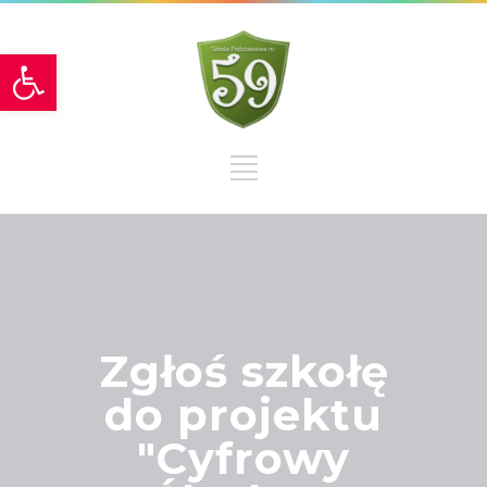
Otwórz pasek narzędzi
Zgłoś szkołę
do projektu
"Cyfrowy